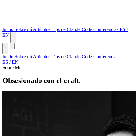
Inicio
Sobre mí
Artículos
Tips de Claude Code
Conferencias
ES
/
EN
Inicio
Sobre mí
Artículos
Tips de Claude Code
Conferencias
ES
/
EN
Sobre Mí
Obsesionado con el craft.