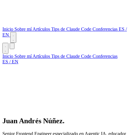
Inicio
Sobre mí
Artículos
Tips de Claude Code
Conferencias
ES
/
EN
Inicio
Sobre mí
Artículos
Tips de Claude Code
Conferencias
ES
/
EN
Juan Andrés Núñez.
Senior Frontend Engineer especializado en Agentic IA, educador