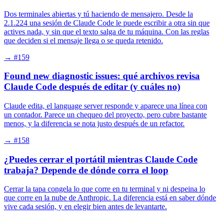
Dos terminales abiertas y tú haciendo de mensajero. Desde la
2.1.224 una sesión de Claude Code le puede escribir a otra sin que
actives nada, y sin que el texto salga de tu máquina. Con las reglas
que deciden si el mensaje llega o se queda retenido.
→
#159
Found new diagnostic issues: qué archivos revisa
Claude Code después de editar (y cuáles no)
Claude edita, el language server responde y aparece una línea con
un contador. Parece un chequeo del proyecto, pero cubre bastante
menos, y la diferencia se nota justo después de un refactor.
→
#158
¿Puedes cerrar el portátil mientras Claude Code
trabaja? Depende de dónde corra el loop
Cerrar la tapa congela lo que corre en tu terminal y ni despeina lo
que corre en la nube de Anthropic. La diferencia está en saber dónde
vive cada sesión, y en elegir bien antes de levantarte.