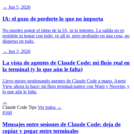
→
Jun 5, 2026
IA: el gozo de perderte lo que no importa
No puedes seguir el ritmo de la IA, ni lo intentes. La salida no es
resistirte ni tragar con todo: ve all in, pero profundo en una cosa, no
disperso en todo.
→
Jun 3, 2026
La vista de agentes de Claude Code: mi flujo real en
la terminal (y lo que aún le falta)
Llevo meses gestionando agentes de Claude Code a mano. Agent
View ahora lo hace: mi flujo terminal-native con Warp y Neovim, y
lo que aún le falta.
→
Claude Code Tips
Ver todos →
#160
Mensajes entre sesiones de Claude Code: deja de
copiar y pegar entre terminales