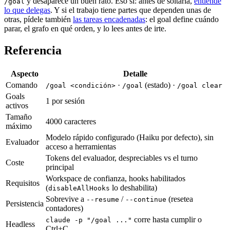
y desaparece un buen rato. Eso sí: antes de soltarla,
entiende
/goal
lo que delegas
. Y si el trabajo tiene partes que dependen unas de
otras, pídele también
las tareas encadenadas
: el goal define cuándo
parar, el grafo en qué orden, y lo lees antes de irte.
Referencia
Aspecto
Detalle
Comando
·
(estado) ·
/goal <condición>
/goal
/goal clear
Goals
1 por sesión
activos
Tamaño
4000 caracteres
máximo
Modelo rápido configurado (Haiku por defecto), sin
Evaluador
acceso a herramientas
Tokens del evaluador, despreciables vs el turno
Coste
principal
Workspace de confianza, hooks habilitados
Requisitos
(
lo deshabilita)
disableAllHooks
Sobrevive a
/
(resetea
--resume
--continue
Persistencia
contadores)
corre hasta cumplir o
claude -p "/goal ..."
Headless
Ctrl+C