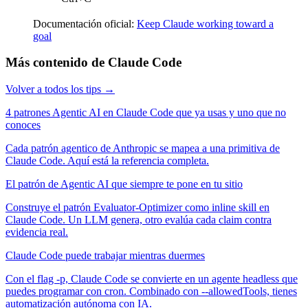
Documentación oficial:
Keep Claude working toward a
goal
Más contenido de Claude Code
Volver a todos los tips →
4 patrones Agentic AI en Claude Code que ya usas y uno que no
conoces
Cada patrón agentico de Anthropic se mapea a una primitiva de
Claude Code. Aquí está la referencia completa.
El patrón de Agentic AI que siempre te pone en tu sitio
Construye el patrón Evaluator-Optimizer como inline skill en
Claude Code. Un LLM genera, otro evalúa cada claim contra
evidencia real.
Claude Code puede trabajar mientras duermes
Con el flag -p, Claude Code se convierte en un agente headless que
puedes programar con cron. Combinado con --allowedTools, tienes
automatización autónoma con IA.