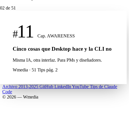
02
de 51
11
#
Cap. AWARENESS
Cinco cosas que Desktop hace y la CLI no
Misma IA, otra interfaz. Para PMs y diseñadores.
Wmedia · 51 Tips
pág. 2
Archivo 2013-2025
GitHub
LinkedIn
YouTube
Tips de Claude
Code
© 2026 — Wmedia