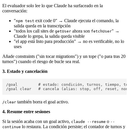
El evaluador solo lee lo que Claude ha surfaceado en la
conversación:
"
exit code 0" → Claude ejecuta el comando, la
npm test
salida queda en la transcripción
"todos los call sites de
ahora son
" →
getUser
fetchUser
Claude lo grepa, la salida queda visible
"el app está listo para producción" → no es verificable, no lo
uses
Añade constraints ("sin tocar migrations") y un tope ("o para tras 20
turnos") cuando el riesgo de bucle sea real.
3. Estado y cancelación
/goal         # estado: condición, turnos, tiempo, tok
también borra el goal activo.
/clear
4. Resume entre sesiones
Si la sesión acaba con un goal activo,
o
claude --resume
--
lo restaura. La condición persiste; el contador de turnos y
continue