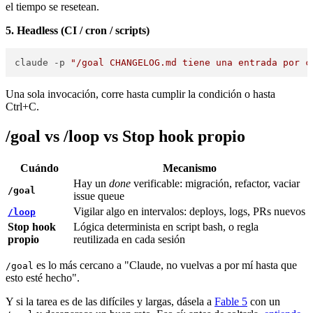
el tiempo se resetean.
5. Headless (CI / cron / scripts)
claude -p 
"/goal CHANGELOG.md tiene una entrada por c
Una sola invocación, corre hasta cumplir la condición o hasta
Ctrl+C.
/goal vs /loop vs Stop hook propio
Cuándo
Mecanismo
Hay un
done
verificable: migración, refactor, vaciar
/goal
issue queue
Vigilar algo en intervalos: deploys, logs, PRs nuevos
/loop
Stop hook
Lógica determinista en script bash, o regla
propio
reutilizada en cada sesión
es lo más cercano a "Claude, no vuelvas a por mí hasta que
/goal
esto esté hecho".
Y si la tarea es de las difíciles y largas, dásela a
Fable 5
con un