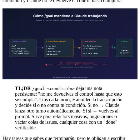
condición y Claude no te devuelve el control hasta cumplirla.
TL;DR
deja una nota
/goal <condición>
persistente: "no me devuelvas el control hasta que esto
se cumpla". Tras cada turno, Haiku lee la transcripción
y decide sí o no contra tu condición. Si no → Claude
lanza otro turno automáticamente. Si sí → vuelves al
prompt. Sirve para refactors masivos, migraciones o
vaciar colas de issues, cualquier cosa con un "done"
verificable.
Hay tareas que sabes que terminarán, pero te obligan a escribir